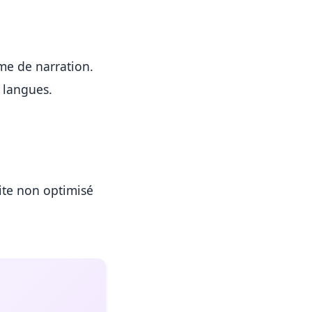
rme de narration.
s langues.
ite non optimisé