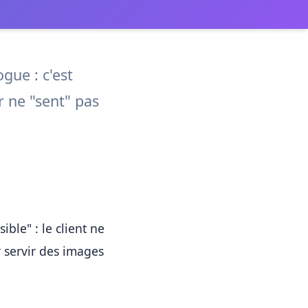
gue : c'est
r ne "sent" pas
ble" : le client ne
 servir des images